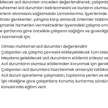
bilecek acil durumları önceden değerlendirerek, çalışanl
uhtemel acil durumları belirlenmesini ve bunların olumsuz et
irlerin alınmasını sağlamalıdır.Uzmanlarımız; İşyerlerind
lması gerekenler, yangına karşı alınacak önlemler hakkınd
şmanlık hizmetleri vermektedirler.İşyerindeki çalışma ort
e şartlarına göre öncelikle çalışanın sağlığını ve güvenli
ı hazırlamak için;
Olması muhtemel acil durumları değerlendirir
Çalışanları ve çalışma çevresini etkileyebilecek tüm olası 
Meydana gelebilecek acil durumların etkilerini önleyici ve 
Acil durumların olumsuz etkilerinden korunmak için gerek
Çalışanları acil durumlara hazırlanmak amacıyla tatbikat
Acil durum işaretleme çalışmaları, toplanma yerleri ve eki
İşin niteliğine göre çalışanlara; Koruma, kurtarma, sönd
konularında eğitim verir.