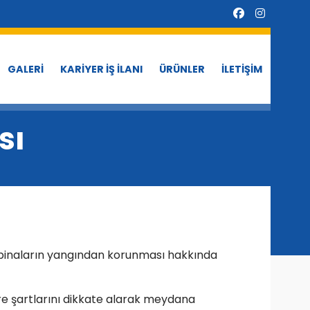
GALERİ
KARİYER İŞ İLANI
ÜRÜNLER
İLETİŞİM
sı
ve binaların yangından korunması hakkında
evre şartlarını dikkate alarak meydana