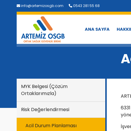
info@artemizosgb.com
0543 281 55 68
ANA SAYFA
HAKKI
A
MYK Belgesi (Çözüm
Ortaklarımızla)
ART
6331
Risk Değerlendirmesi
yöne
Acil Durum Planlaması
İşve