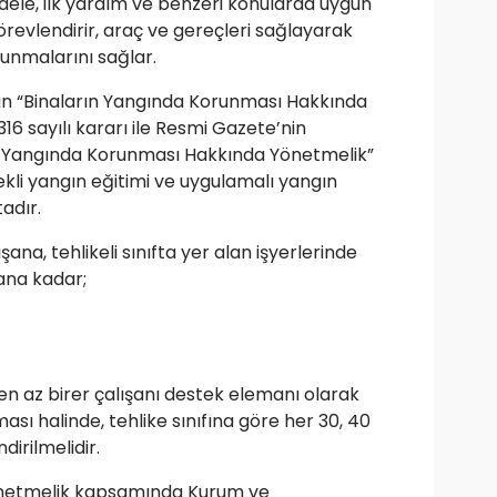
adele, ilk yardım ve benzeri konularda uygun
örevlendirir, araç ve gereçleri sağlayarak
lunmalarını sağlar.
nan “Binaların Yangında Korunması Hakkında
6 sayılı kararı ile Resmi Gazete’nin
ın Yangında Korunması Hakkında Yönetmelik”
ekli yangın eğitimi ve uygulamalı yangın
adır.
şana, tehlikeli sınıfta yer alan işyerlerinde
şana kadar;
 en az birer çalışanı destek elemanı olarak
ası halinde, tehlike sınıfına göre her 30, 40
irilmelidir.
önetmelik kapsamında Kurum ve