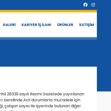
GALERİ
KARİYER İŞ İLANI
ÜRÜNLER
İLETİŞİM
rihli 28339 sayılı Resmi Gazetede yayınlanan
1) c bendinde Acil durumlarla mücadele için
ği, çalışan sayısı ile işyerinde bulunan diğer