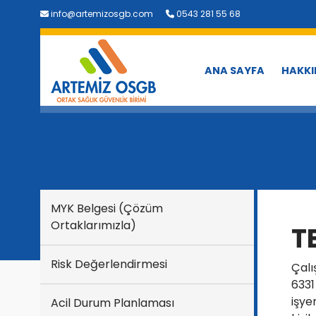
info@artemizosgb.com
0543 281 55 68
ANA SAYFA
HAKKI
MYK Belgesi (Çözüm
Ortaklarımızla)
T
Risk Değerlendirmesi
Çalı
6331
işye
Acil Durum Planlaması