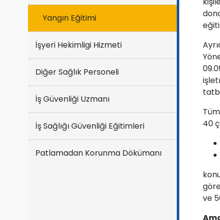
kişi
dona
Yangın Eğitimi
eğit
İşyeri Hekimligi Hizmeti
Ayrı
Yöne
09.0
Diğer Sağlık Personeli
işle
tatb
İş Güvenliği Uzmanı
Tüm 
40 ç
İş Sağlığı Güvenliği Eğitimleri
Patlamadan Korunma Dökümanı
konu
göre
ve 5
Ama