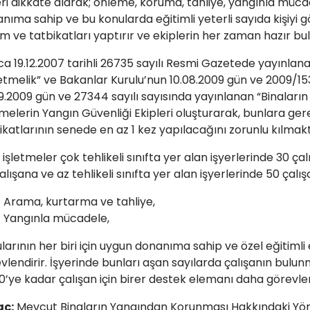
leri dikkate alarak; önleme, koruma, tahliye, yangınla müc
nıma sahip ve bu konularda eğitimli yeterli sayıda kişiyi g
im ve tatbikatları yaptırır ve ekiplerin her zaman hazır bu
ca 19.12.2007 tarihli 26735 sayılı Resmi Gazetede yayınla
tmelik” ve Bakanlar Kurulu’nun 10.08.2009 gün ve 2009/1531
9.2009 gün ve 27344 sayılı sayısında yayınlanan “Binalar
tmelerin Yangın Güvenliği Ekipleri oluşturarak, bunlara ger
ikatlarının senede en az 1 kez yapılacağını zorunlu kılmakt
işletmeler çok tehlikeli sınıfta yer alan işyerlerinde 30 çalı
alışana ve az tehlikeli sınıfta yer alan işyerlerinde 50 çalı
Arama, kurtarma ve tahliye,
Yangınla mücadele,
larının her biri için uygun donanıma sahip ve özel eğitimli
vlendirir. İşyerinde bunları aşan sayılarda çalışanın bulunm
0’ye kadar çalışan için birer destek elemanı daha görevlend
ç:
Mevcut Binaların Yangından Korunması Hakkındaki Y