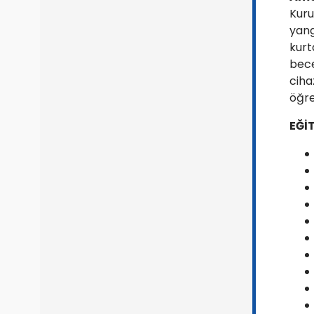
Kuru
yang
kurt
bece
ciha
öğre
EĞİ